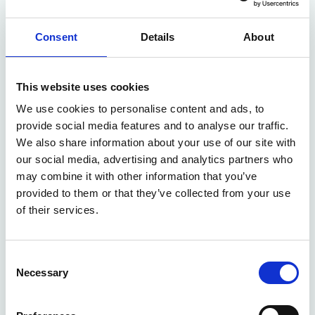
verkopen of verhuren jouw gegevens nooit aan
derden.
Consent
Details
About
5. Internationalegegevensoverdracht
This website uses cookies
Als we gegevens doorgeven buiten de Europese
We use cookies to personalise content and ads, to
Economische Ruimte bijvoorbeeldnaar servers in de
provide social media features and to analyse our traffic.
VS, zorgen we ervoor dat dit gebeurt volgens
We also share information about your use of our site with
deGDPR-vereisten zoals standaardcontracten of
our social media, advertising and analytics partners who
specifieke toestemming.
may combine it with other information that you’ve
provided to them or that they’ve collected from your use
of their services.
6. Jouw rechten
Je hebt altijd het recht om inzage te vragen in je
Consent
gegevens, onjuiste gegevenste laten corrigeren, je
Necessary
gegevens te laten verwijderen recht om vergeten
Selection
teworden, bezwaar te maken tegen verwerking voor
direct marketing, je gegevensover te dragen aan een